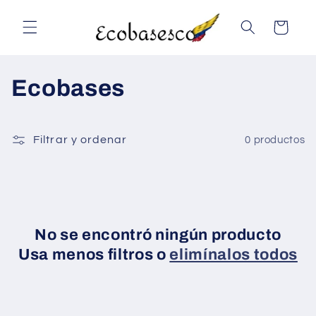
Ir
directamente
Carrito
al contenido
C
Ecobases
o
l
Filtrar y ordenar
0 productos
e
c
c
No se encontró ningún producto
Usa menos filtros o
elimínalos todos
i
ó