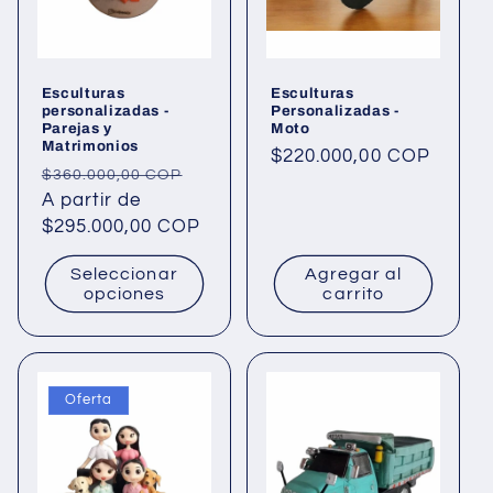
Esculturas
Esculturas
personalizadas -
Personalizadas -
Parejas y
Moto
Matrimonios
Precio
$220.000,00 COP
Precio
Precio
$360.000,00 COP
habitual
habitual
A partir de
de
$295.000,00 COP
oferta
Seleccionar
Agregar al
opciones
carrito
Oferta