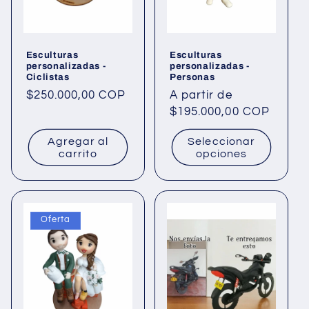
n
:
Esculturas
Esculturas
personalizadas -
personalizadas -
Ciclistas
Personas
Precio
$250.000,00 COP
Precio
A partir de
habitual
habitual
$195.000,00 COP
Agregar al
Seleccionar
carrito
opciones
Oferta