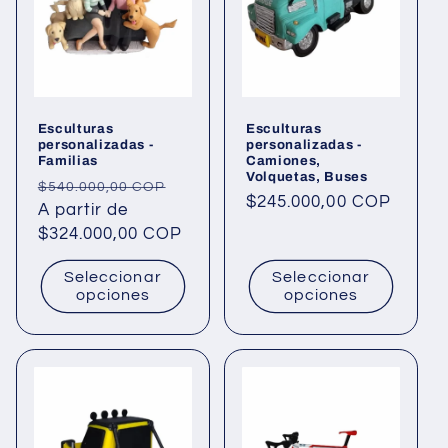
Esculturas
Esculturas
personalizadas -
personalizadas -
Familias
Camiones,
Volquetas, Buses
Precio
Precio
$540.000,00 COP
Precio
$245.000,00 COP
habitual
A partir de
de
habitual
$324.000,00 COP
oferta
Seleccionar
Seleccionar
opciones
opciones