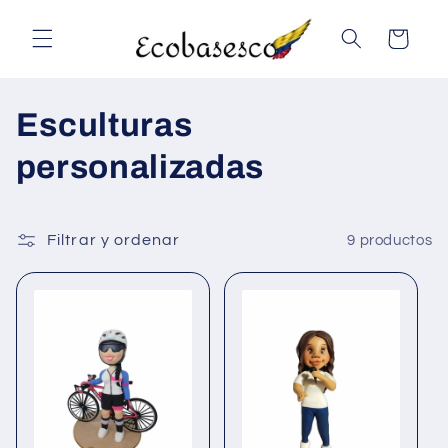
Ir
directamente
Carrito
al contenido
C
Esculturas
o
personalizadas
l
e
Filtrar y ordenar
9 productos
c
c
i
ó